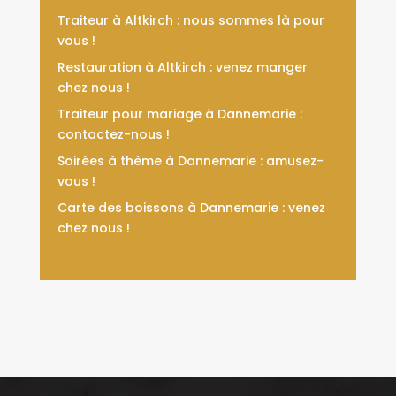
Traiteur à Altkirch : nous sommes là pour
vous !
Restauration à Altkirch : venez manger
chez nous !
Traiteur pour mariage à Dannemarie :
contactez-nous !
Soirées à thème à Dannemarie : amusez-
vous !
Carte des boissons à Dannemarie : venez
chez nous !